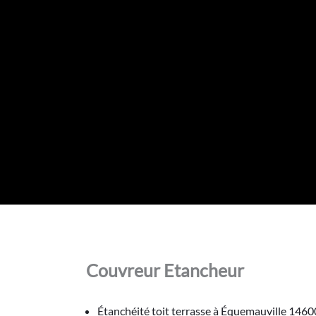
Couvreur Etancheur
Étanchéité toit terrasse à Équemauville 1460