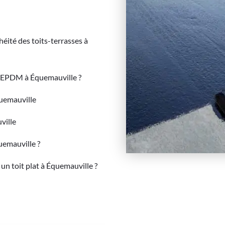
héité des toits-terrasses à
 EPDM à Équemauville ?
quemauville
ville
uemauville ?
un toit plat à Équemauville ?