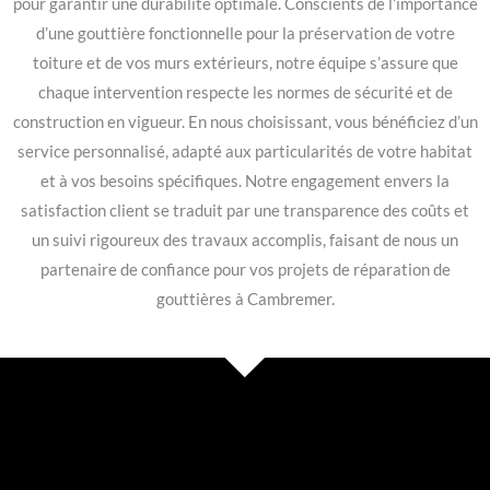
pour garantir une durabilité optimale. Conscients de l’importance
d’une gouttière fonctionnelle pour la préservation de votre
toiture et de vos murs extérieurs, notre équipe s’assure que
chaque intervention respecte les normes de sécurité et de
construction en vigueur. En nous choisissant, vous bénéficiez d’un
service personnalisé, adapté aux particularités de votre habitat
et à vos besoins spécifiques. Notre engagement envers la
satisfaction client se traduit par une transparence des coûts et
un suivi rigoureux des travaux accomplis, faisant de nous un
partenaire de confiance pour vos projets de réparation de
gouttières à Cambremer.