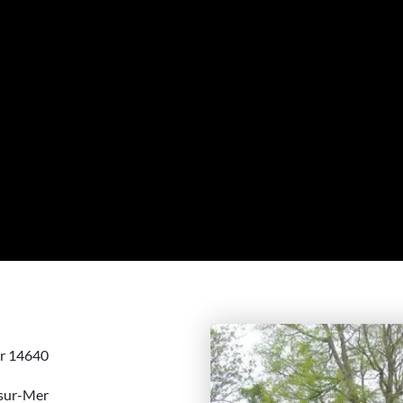
er 14640
s-sur-Mer