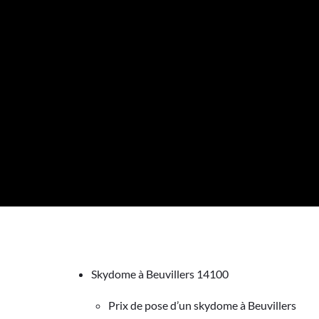
Skydome à Beuvillers 14100
Prix de pose d’un skydome à Beuvillers